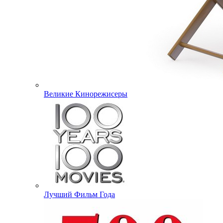
Великие Кинорежисеры
Лучший Фильм Года