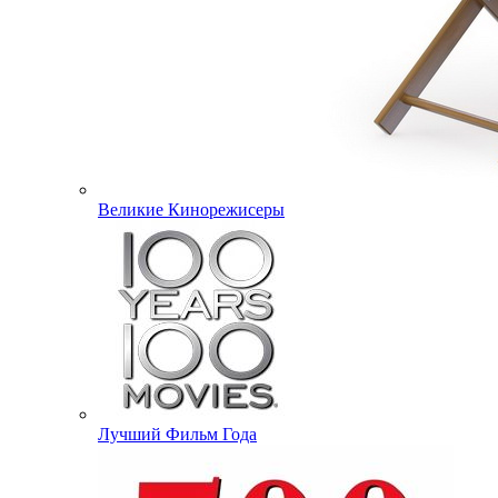
Великие Кинорежисеры
Лучший Фильм Года