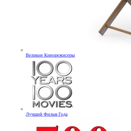
Великие Кинорежисеры
Лучший Фильм Года