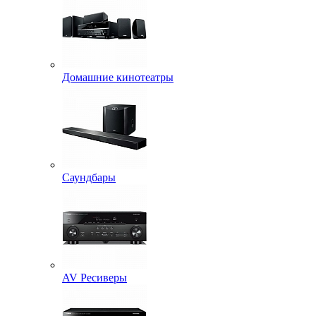
Домашние кинотеатры
Саундбары
AV Ресиверы