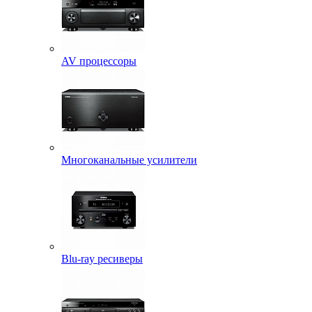
AV процессоры
Многоканальные усилители
Blu-ray ресиверы