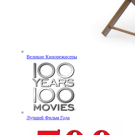
Великие Кинорежисеры
Лучший Фильм Года