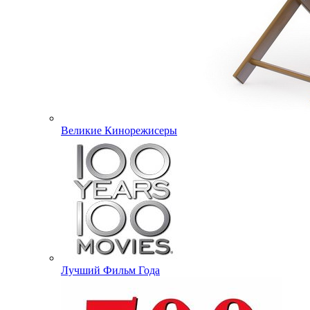
Великие Кинорежисеры
Лучший Фильм Года