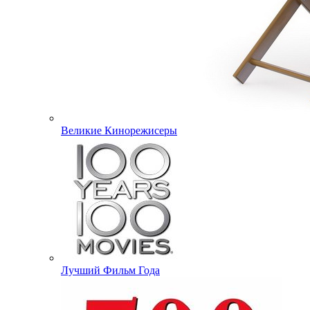
Великие Кинорежисеры
Лучший Фильм Года