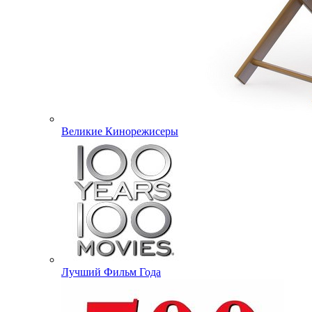
Великие Кинорежисеры
Лучший Фильм Года