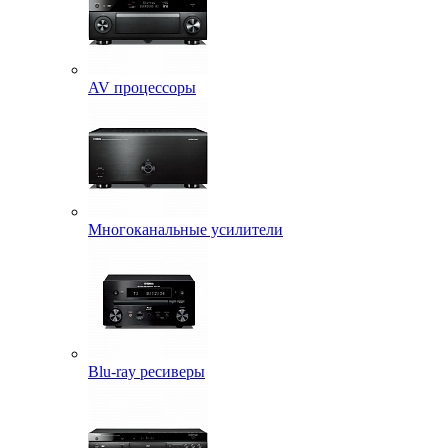
AV процессоры
Многоканальные усилители
Blu-ray ресиверы