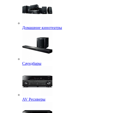
Домашние кинотеатры
Саундбары
AV Ресиверы