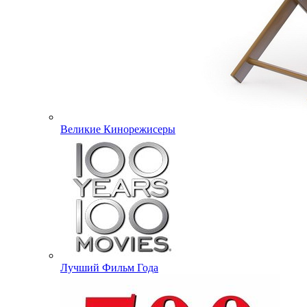
Великие Кинорежисеры
Лучший Фильм Года