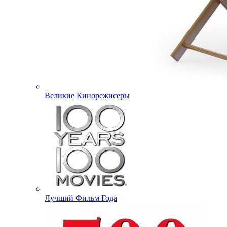
Великие Кинорежисеры
Лучший Фильм Года