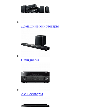
Домашние кинотеатры
Саундбары
AV Ресиверы