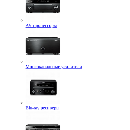
AV процессоры
Многоканальные усилители
Blu-ray ресиверы