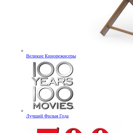
Великие Кинорежисеры
Лучший Фильм Года