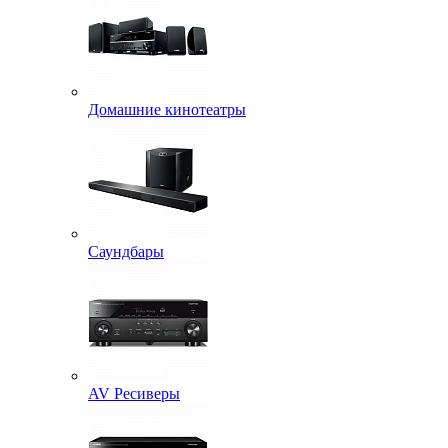
Домашние кинотеатры
Саундбары
AV Ресиверы