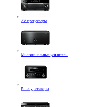
AV процессоры
Многоканальные усилители
Blu-ray ресиверы