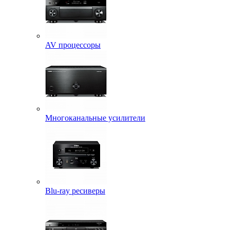
AV процессоры
Многоканальные усилители
Blu-ray ресиверы