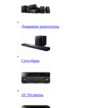
Домашние кинотеатры
Саундбары
AV Ресиверы