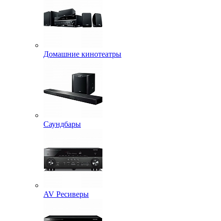
Домашние кинотеатры
Саундбары
AV Ресиверы