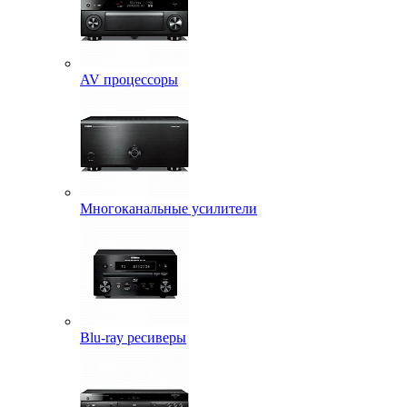
AV процессоры
Многоканальные усилители
Blu-ray ресиверы