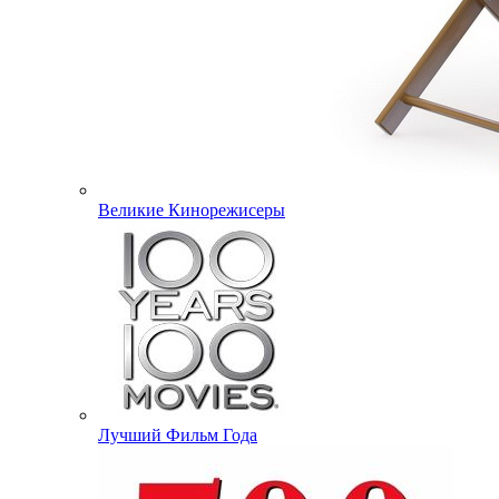
Великие Кинорежисеры
Лучший Фильм Года