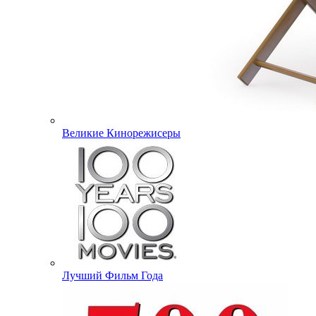
Великие Кинорежисеры
Лучший Фильм Года