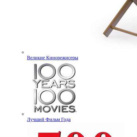
Великие Кинорежисеры
Лучший Фильм Года