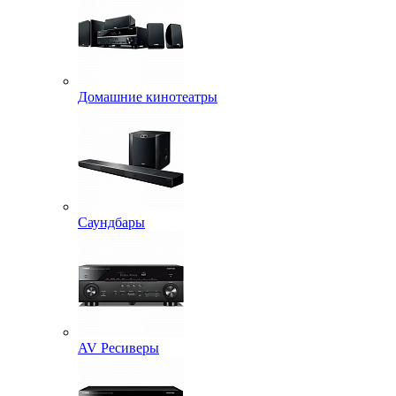
Домашние кинотеатры
Саундбары
AV Ресиверы