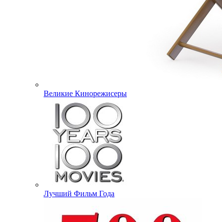
Великие Кинорежисеры
Лучший Фильм Года