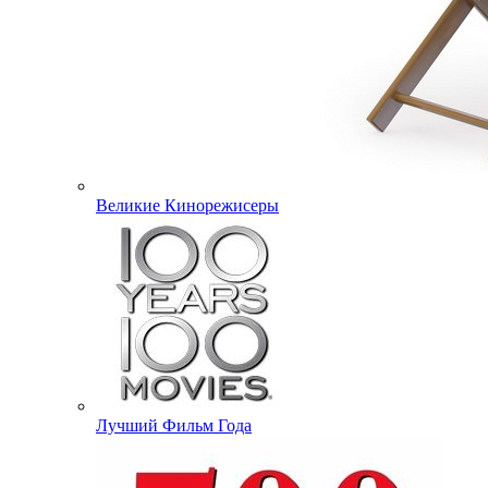
Великие Кинорежисеры
Лучший Фильм Года