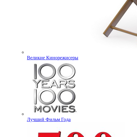
Великие Кинорежисеры
Лучший Фильм Года