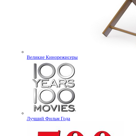
Великие Кинорежисеры
Лучший Фильм Года