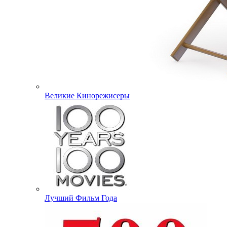
Великие Кинорежисеры
Лучший Фильм Года