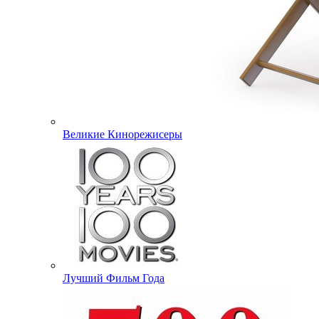
Великие Кинорежисеры
Лучший Фильм Года