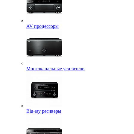
AV процессоры
Многоканальные усилители
Blu-ray ресиверы