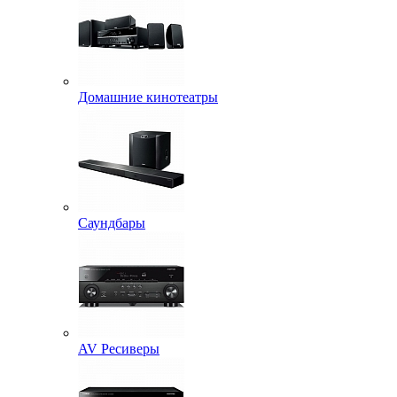
Домашние кинотеатры
Саундбары
AV Ресиверы