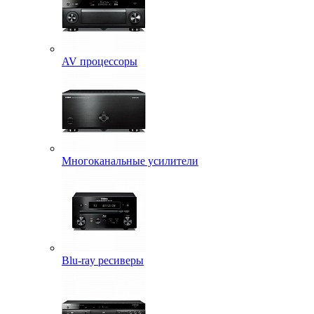
AV процессоры
Многоканальные усилители
Blu-ray ресиверы