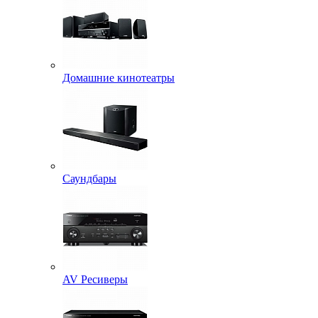
Домашние кинотеатры
Саундбары
AV Ресиверы