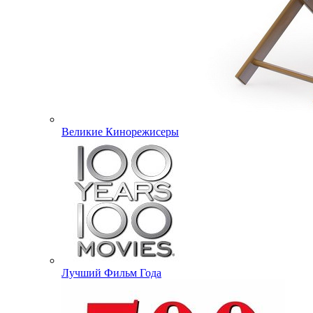
Великие Кинорежисеры
Лучший Фильм Года