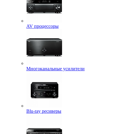
AV процессоры
Многоканальные усилители
Blu-ray ресиверы