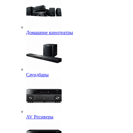
Домашние кинотеатры
Саундбары
AV Ресиверы