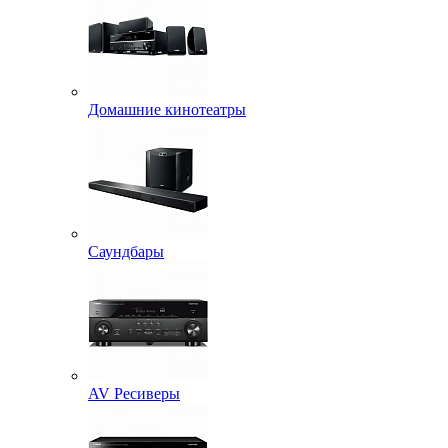
Домашние кинотеатры
Саундбары
AV Ресиверы