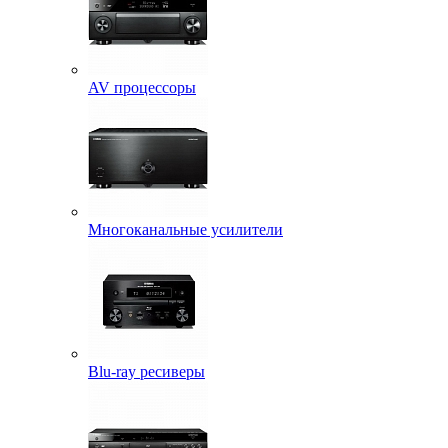
AV процессоры
Многоканальные усилители
Blu-ray ресиверы