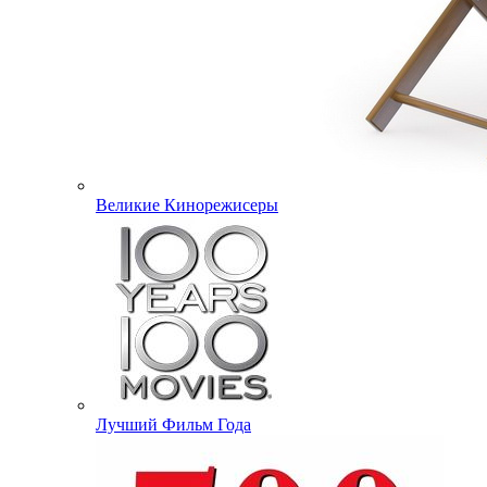
Великие Кинорежисеры
Лучший Фильм Года