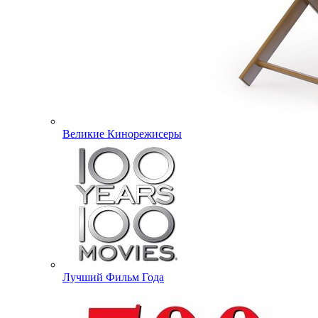
Великие Кинорежисеры
Лучший Фильм Года