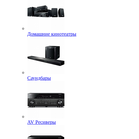
Домашние кинотеатры
Саундбары
AV Ресиверы