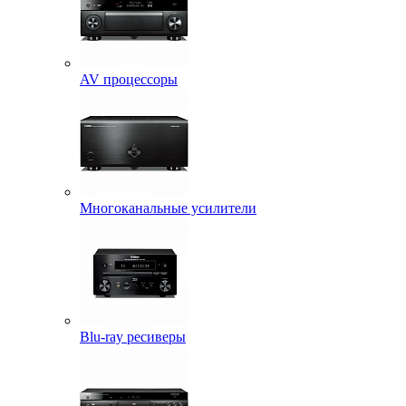
AV процессоры
Многоканальные усилители
Blu-ray ресиверы