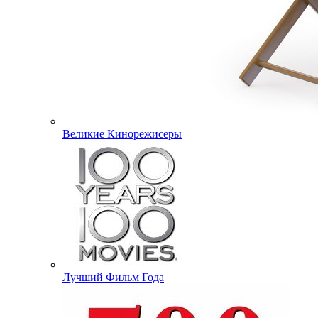
Великие Кинорежисеры
Лучший Фильм Года