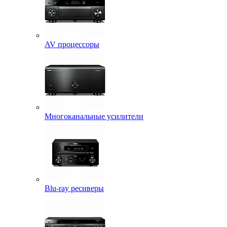
AV процессоры
Многоканальные усилители
Blu-ray ресиверы