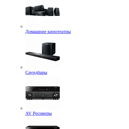
Домашние кинотеатры
Саундбары
AV Ресиверы