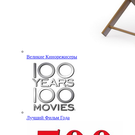
Великие Кинорежисеры
Лучший Фильм Года