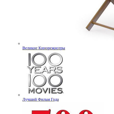
Великие Кинорежисеры
Лучший Фильм Года