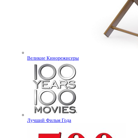
Великие Кинорежисеры
Лучший Фильм Года