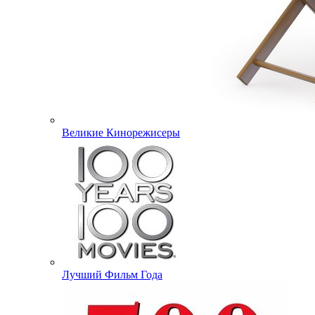
Великие Кинорежисеры
Лучший Фильм Года