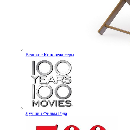
Великие Кинорежисеры
Лучший Фильм Года