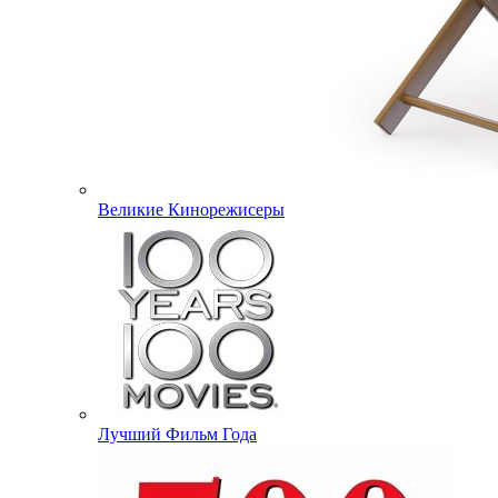
Великие Кинорежисеры
Лучший Фильм Года