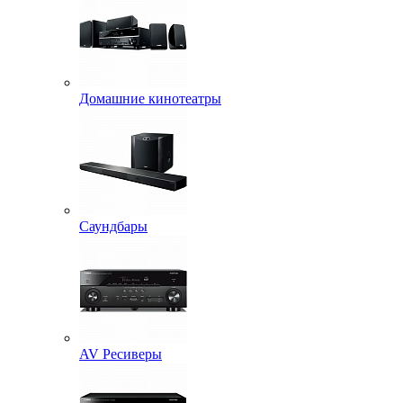
Домашние кинотеатры
Саундбары
AV Ресиверы