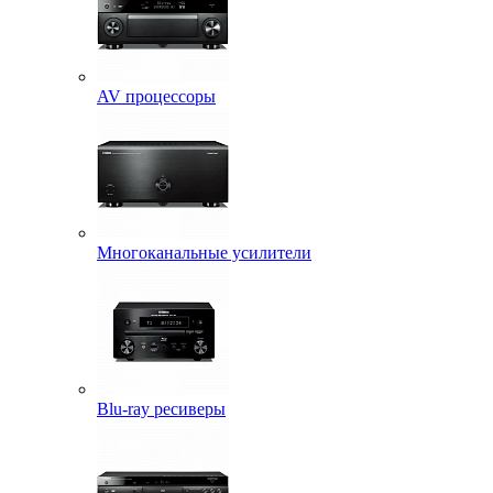
AV процессоры
Многоканальные усилители
Blu-ray ресиверы