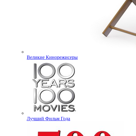
Великие Кинорежисеры
Лучший Фильм Года