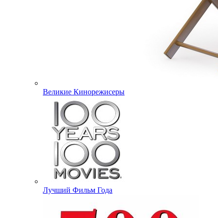
Великие Кинорежисеры
Лучший Фильм Года