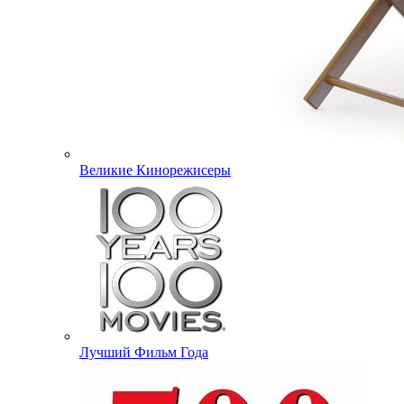
Великие Кинорежисеры
Лучший Фильм Года