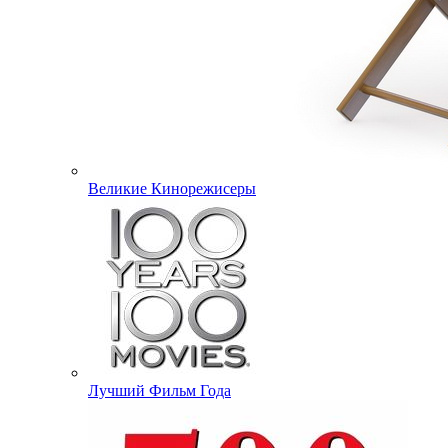
Великие Кинорежисеры
Лучший Фильм Года