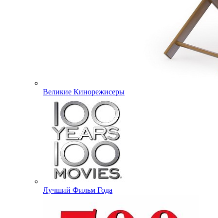
Великие Кинорежисеры
Лучший Фильм Года