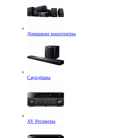
Домашние кинотеатры
Саундбары
AV Ресиверы