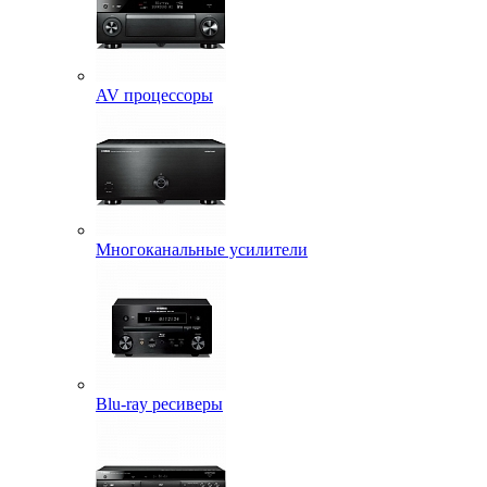
AV процессоры
Многоканальные усилители
Blu-ray ресиверы