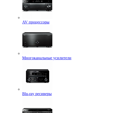
AV процессоры
Многоканальные усилители
Blu-ray ресиверы