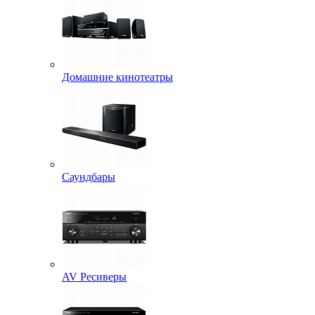
Домашние кинотеатры
Саундбары
AV Ресиверы